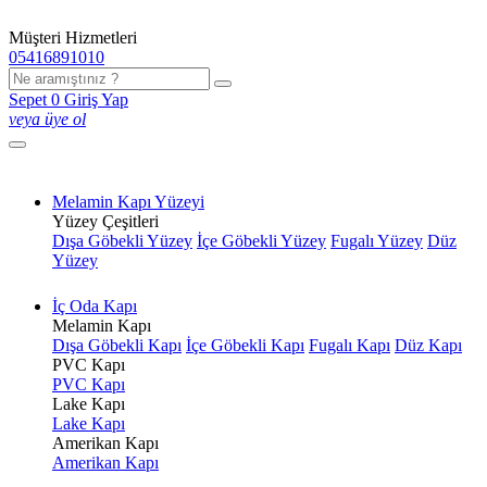
Müşteri Hizmetleri
05416891010
Sepet
0
Giriş Yap
veya üye ol
Melamin Kapı Yüzeyi
Yüzey Çeşitleri
Dışa Göbekli Yüzey
İçe Göbekli Yüzey
Fugalı Yüzey
Düz
Yüzey
İç Oda Kapı
Melamin Kapı
Dışa Göbekli Kapı
İçe Göbekli Kapı
Fugalı Kapı
Düz Kapı
PVC Kapı
PVC Kapı
Lake Kapı
Lake Kapı
Amerikan Kapı
Amerikan Kapı