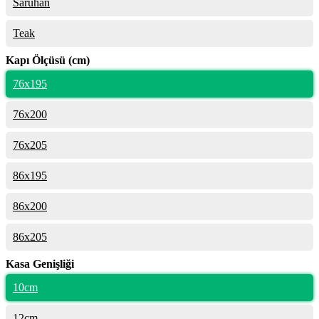
Saruhan
Teak
Kapı Ölçüsü (cm)
76x195
76x200
76x205
86x195
86x200
86x205
Kasa Genişliği
10cm
12cm