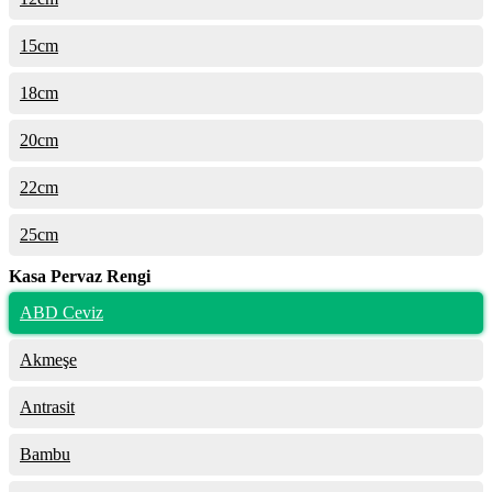
15cm
18cm
20cm
22cm
25cm
Kasa Pervaz Rengi
ABD Ceviz
Akmeşe
Antrasit
Bambu