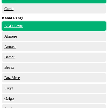
Camlı
Kanat Rengi
ABD Ceviz
Akmeşe
Antrasit
Bambu
Beyaz
Buz Meşe
Likya
Ozigo