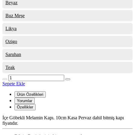
Beyaz
Buz Meşe
Likya
Ozigo
Saruhan
Teak
Sepete Ekle
Ürün Özellikleri
Yorumlar
Özellikler
İçe Göbekli Melamin Kapı. 10cm Kasa Pervaz dahil bitmiş kapı
fiyatıdır.