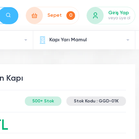
Giriş Yap
Sepet
0
veya üye ol
Kapı Yarı Mamul
n Kapı
500+ Stok
Stok Kodu : GGD-01K
TL