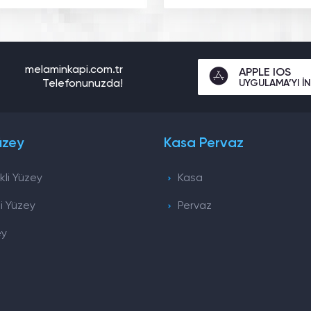
melaminkapi.com.tr
APPLE IOS
UYGULAMA’YI İN
Telefonunuzda!
üzey
Kasa Pervaz
li Yüzey
Kasa
i Yüzey
Pervaz
ey