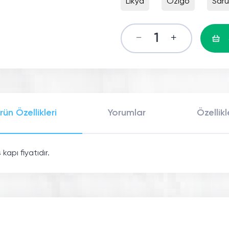
Likya
Ozigo
Sar
rün Özellikleri
Yorumlar
Özellikl
apı fiyatıdır.