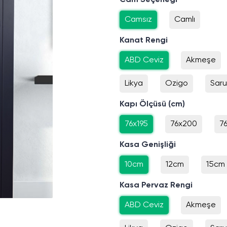
Cam Seçeneği
Camsız
Camlı
Kanat Rengi
ABD Ceviz
Akmeşe
Likya
Ozigo
Sar
Kapı Ölçüsü (cm)
76x195
76x200
7
Kasa Genişliği
10cm
12cm
15cm
Kasa Pervaz Rengi
ABD Ceviz
Akmeşe