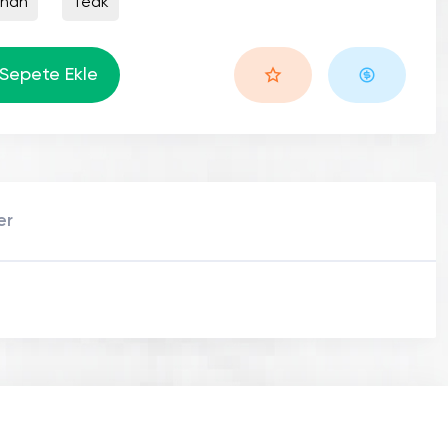
uhan
Teak
Sepete Ekle
er