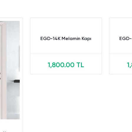
EGD-14K Melamin Kapı
EGD-
1,800.00 TL
1
Sepete Ekle