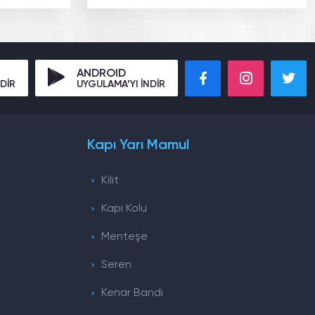
ANDROID
DİR
UYGULAMA’YI İNDİR
Kapı Yarı Mamul
Kilit
Kapı Kolu
Menteşe
Seren
Kenar Bandı