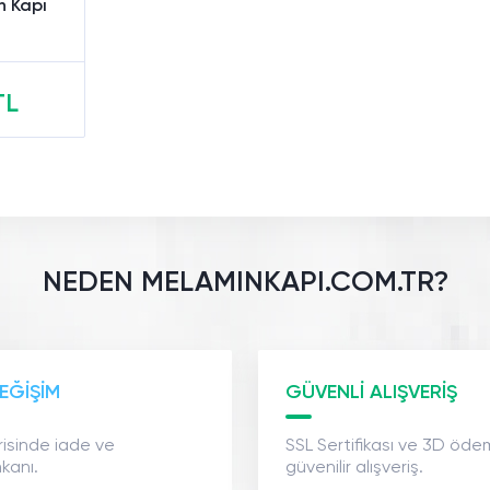
 Kapı
TL
e
NEDEN MELAMINKAPI.COM.TR?
EĞİŞİM
GÜVENLİ ALIŞVERİŞ
risinde iade ve
SSL Sertifikası ve 3D öde
kanı.
güvenilir alışveriş.