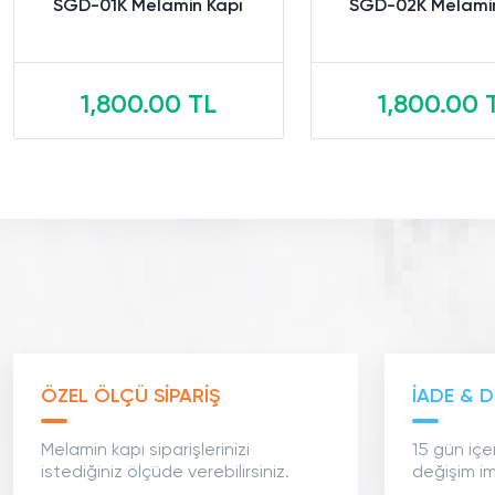
SGD-01K Melamin Kapı
SGD-02K Melamin
1,800.00 TL
1,800.00 
Sepete Ekle
Sepete Ekl
ÖZEL ÖLÇÜ SİPARİŞ
İADE & D
Melamin kapı siparişlerinizi
15 gün içe
istediğiniz ölçüde verebilirsiniz.
değişim im