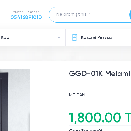
Müşteri Hizmetleri
05416891010
 Kapı
Kasa & Pervaz
GGD-01K Melami
MELPAN
1,800.00 