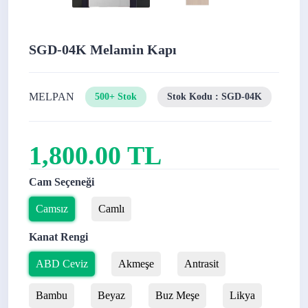
SGD-04K Melamin Kapı
MELPAN
500+ Stok
Stok Kodu : SGD-04K
1,800.00 TL
Cam Seçeneği
Camsız
Camlı
Kanat Rengi
ABD Ceviz
Akmeşe
Antrasit
Bambu
Beyaz
Buz Meşe
Likya