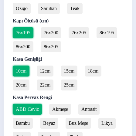
Ozigo
Saruhan
Teak
Kapı Ölçüsü (cm)
76x195
76x200
76x205
86x195
86x200
86x205
Kasa Genişliği
10cm
12cm
15cm
18cm
20cm
22cm
25cm
Kasa Pervaz Rengi
ABD Ceviz
Akmeşe
Antrasit
Bambu
Beyaz
Buz Meşe
Likya