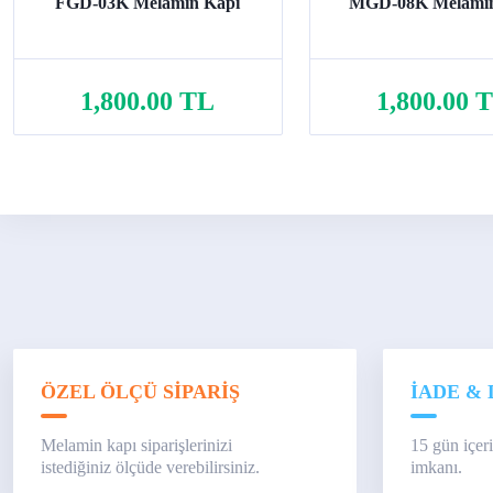
FGD-03K Melamin Kapı
MGD-08K Melamin
1,800.00 TL
1,800.00 
Sepete Ekle
Sepete Ekle
ÖZEL ÖLÇÜ SİPARİŞ
İADE & 
Melamin kapı siparişlerinizi
15 gün içer
istediğiniz ölçüde verebilirsiniz.
imkanı.