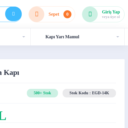
Giriş Yap
Sepet
0
veya üye ol
Kapı Yarı Mamul
 Kapı
500+ Stok
Stok Kodu : EGD-14K
TL