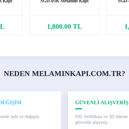
 Kapı
SGD-05K Melamin Kapı
SGD-
TL
1,800.00 TL
1
Sepete Ekle
NEDEN MELAMINKAPI.COM.TR?
DEĞİŞİM
GÜVENLİ ALIŞVERİŞ
isinde iade ve değişim
SSL Sertifikası ve 3D ödeme 
güvenilir alışveriş.