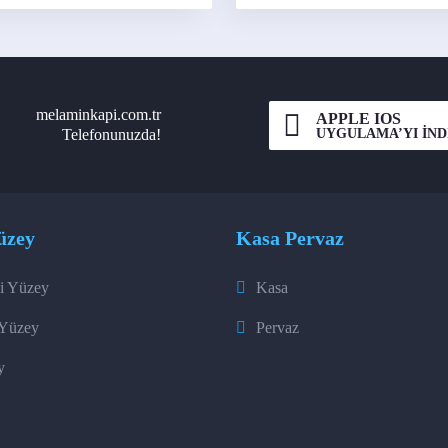
melaminkapi.com.tr
APPLE IOS
UYGULAMA’YI İND
Telefonunuzda!
üzey
Kasa Pervaz
i Yüzey
Kasa
 Yüzey
Pervaz
y