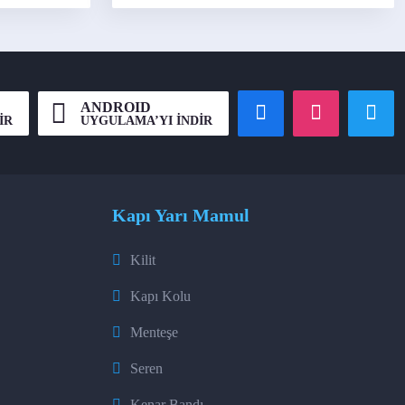
ANDROID
İR
UYGULAMA’YI İNDİR
Kapı Yarı Mamul
Kilit
Kapı Kolu
Menteşe
Seren
Kenar Bandı