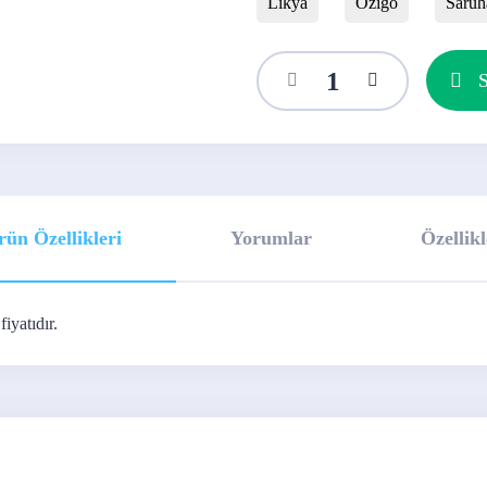
Likya
Ozigo
Saruh
S
rün Özellikleri
Yorumlar
Özellikl
iyatıdır.