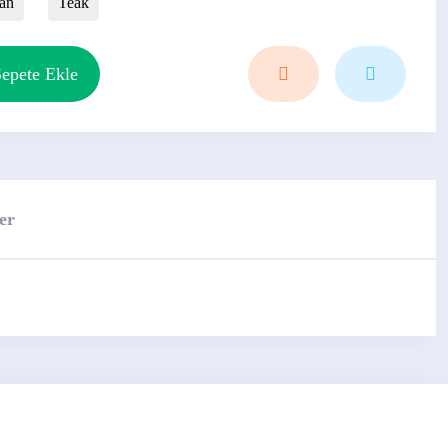
an
Teak
epete Ekle
er