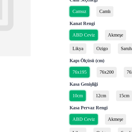
Camsız
Camlı
Kanat Rengi
ABD Ceviz
Akmeşe
Likya
Ozigo
Saruh
Kapı Ölçüsü (cm)
76x195
76x200
76
Kasa Genişliği
10cm
12cm
15cm
Kasa Pervaz Rengi
ABD Ceviz
Akmeşe