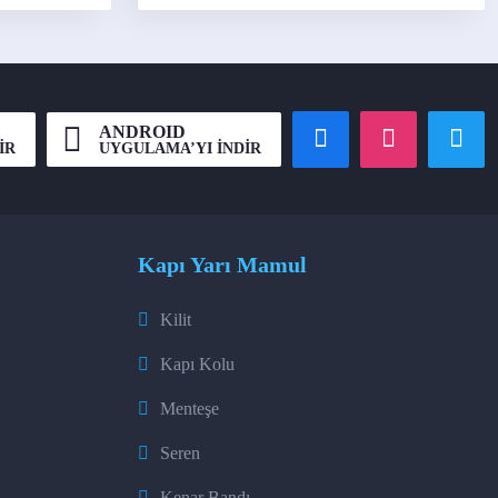
ANDROID
İR
UYGULAMA’YI İNDİR
Kapı Yarı Mamul
Kilit
Kapı Kolu
Menteşe
Seren
Kenar Bandı