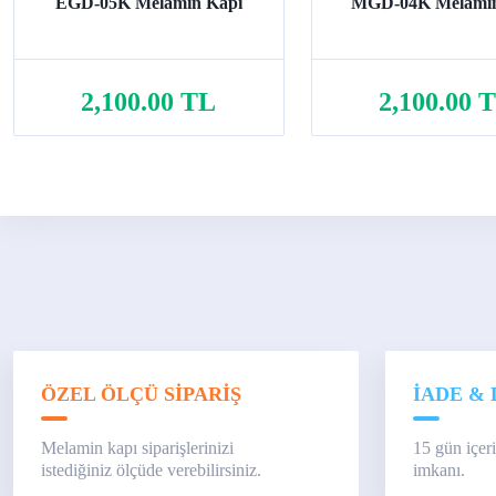
EGD-05K Melamin Kapı
MGD-04K Melamin
2,100.00 TL
2,100.00 
Sepete Ekle
Sepete Ekle
ÖZEL ÖLÇÜ SİPARİŞ
İADE & 
Melamin kapı siparişlerinizi
15 gün içer
istediğiniz ölçüde verebilirsiniz.
imkanı.