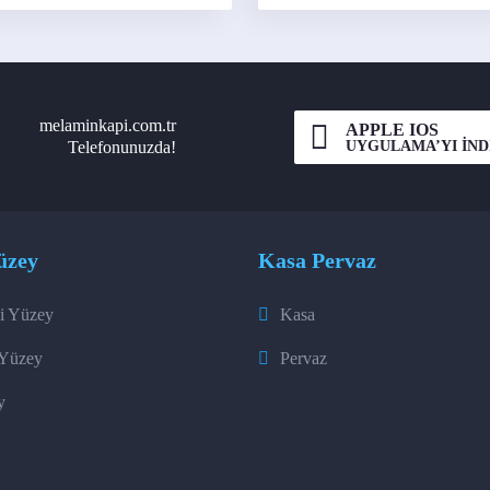
melaminkapi.com.tr
APPLE IOS
UYGULAMA’YI İND
Telefonunuzda!
üzey
Kasa Pervaz
i Yüzey
Kasa
 Yüzey
Pervaz
y