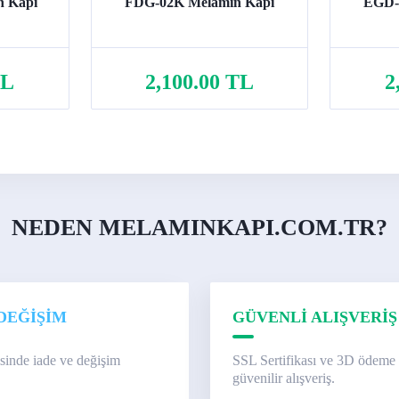
 Kapı
FDG-02K Melamin Kapı
EGD-
TL
2,100.00 TL
2
Sepete Ekle
NEDEN MELAMINKAPI.COM.TR?
DEĞİŞİM
GÜVENLİ ALIŞVERİŞ
isinde iade ve değişim
SSL Sertifikası ve 3D ödeme 
güvenilir alışveriş.