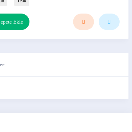
an
Teak
epete Ekle
er