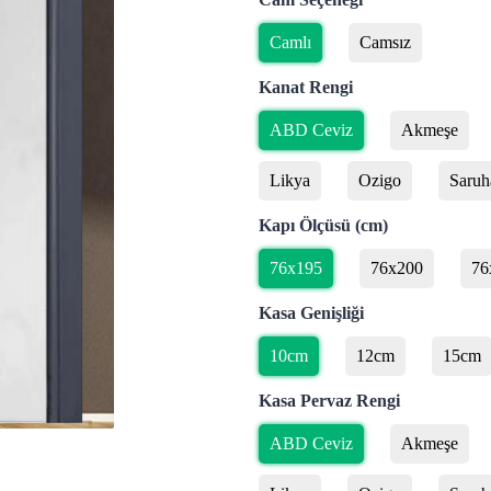
Camlı
Camsız
Kanat Rengi
ABD Ceviz
Akmeşe
Likya
Ozigo
Saruh
Kapı Ölçüsü (cm)
76x195
76x200
76
Kasa Genişliği
10cm
12cm
15cm
Kasa Pervaz Rengi
ABD Ceviz
Akmeşe