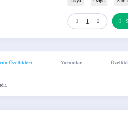
Likya
Ozigo
Saruh
S
rün Özellikleri
Yorumlar
Özellikl
dır.