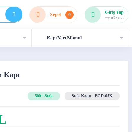
Giriş Yap
Sepet
0
veya üye ol
Kapı Yarı Mamul
 Kapı
500+ Stok
Stok Kodu : EGD-05K
TL