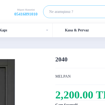
Müşteri Hizmetleri
05416891010
Kapı
Kasa & Pervaz
2040
MELPAN
2,200.00 
Cam Seçeneği