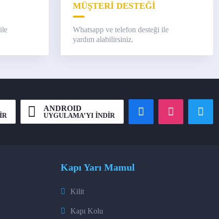
MÜŞTERİ DESTEĞİ
ile
Whatsapp ve telefon desteği ile
yardım alabilirsiniz.
ANDROID
İR
UYGULAMA’YI İNDİR
Kapı Yarı Mamul
Kilit
Kapı Kolu