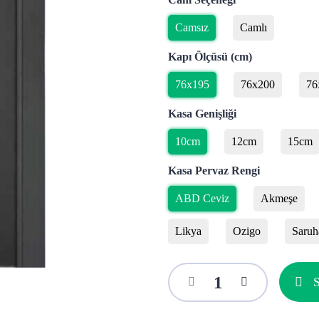
Camsız
Camlı
Kapı Ölçüsü (cm)
76x195
76x200
76
Kasa Genişliği
10cm
12cm
15cm
Kasa Pervaz Rengi
ABD Ceviz
Akmeşe
Likya
Ozigo
Saruh
S