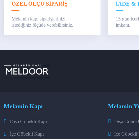
ÖZEL ÖLÇÜ SİPARİŞ
İADE & 
Melamin kapı siparişlerinizi
15 gün içer
istediğiniz ölçüde verebilirsiniz.
imkanı.
Melamin Kapı
Melamin Y
Dışa Göbekli Kapı
Dışa Göbekl
İçe Göbekli Kapı
İçe Göbekli