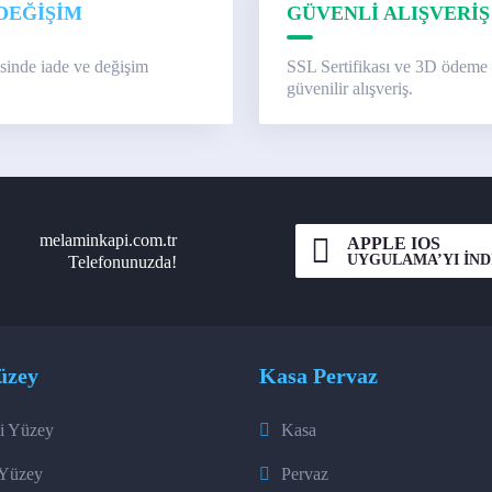
DEĞİŞİM
GÜVENLİ ALIŞVERİŞ
isinde iade ve değişim
SSL Sertifikası ve 3D ödeme 
güvenilir alışveriş.
melaminkapi.com.tr
APPLE IOS
UYGULAMA’YI İND
Telefonunuzda!
üzey
Kasa Pervaz
i Yüzey
Kasa
 Yüzey
Pervaz