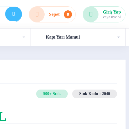
Giriş Yap
Sepet
0
veya üye ol
Kapı Yarı Mamul
500+ Stok
Stok Kodu : 2040
TL