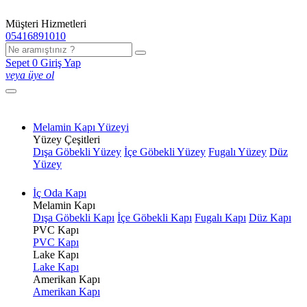
Müşteri Hizmetleri
05416891010
Sepet
0
Giriş Yap
veya üye ol
Melamin Kapı Yüzeyi
Yüzey Çeşitleri
Dışa Göbekli Yüzey
İçe Göbekli Yüzey
Fugalı Yüzey
Düz
Yüzey
İç Oda Kapı
Melamin Kapı
Dışa Göbekli Kapı
İçe Göbekli Kapı
Fugalı Kapı
Düz Kapı
PVC Kapı
PVC Kapı
Lake Kapı
Lake Kapı
Amerikan Kapı
Amerikan Kapı