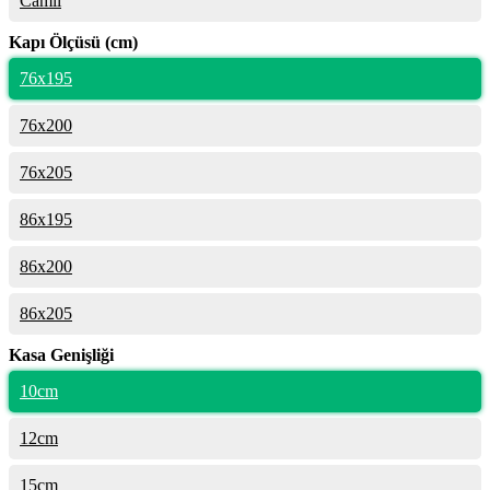
Camlı
Kapı Ölçüsü (cm)
76x195
76x200
76x205
86x195
86x200
86x205
Kasa Genişliği
10cm
12cm
15cm