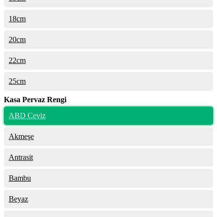
18cm
20cm
22cm
25cm
Kasa Pervaz Rengi
ABD Ceviz
Akmeşe
Antrasit
Bambu
Beyaz