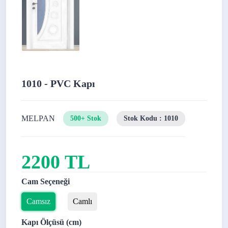
1010 - PVC Kapı
MELPAN
500+ Stok
Stok Kodu : 1010
2200 TL
Cam Seçeneği
Camsız
Camlı
Kapı Ölçüsü (cm)