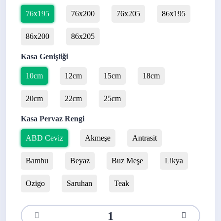
76x195
76x200
76x205
86x195
86x200
86x205
Kasa Genişliği
10cm
12cm
15cm
18cm
20cm
22cm
25cm
Kasa Pervaz Rengi
ABD Ceviz
Akmeşe
Antrasit
Bambu
Beyaz
Buz Meşe
Likya
Ozigo
Saruhan
Teak