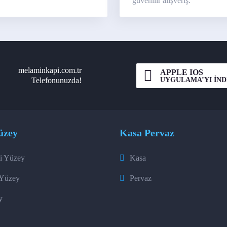
güvenilir alışveriş.
melaminkapi.com.tr
APPLE IOS
UYGULAMA’YI İND
Telefonunuzda!
üzey
Kasa Pervaz
i Yüzey
Kasa
 Yüzey
Pervaz
y