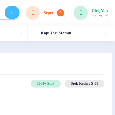
Giriş Yap
Sepet
0
veya üye ol
Kapı Yarı Mamul
1000+ Stok
Stok Kodu : S-01