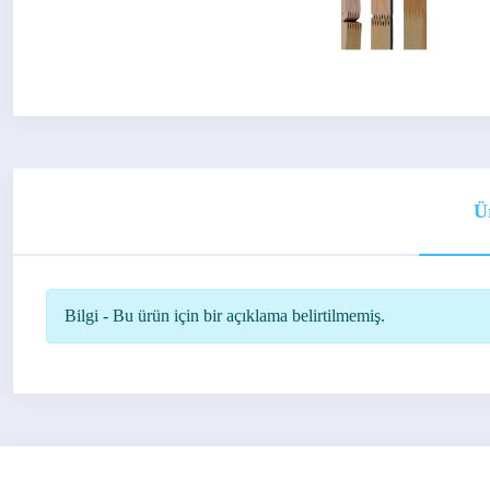
Ü
Bilgi - Bu ürün için bir açıklama belirtilmemiş.