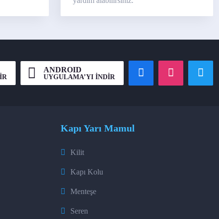
yardım alabilirsiniz.
ANDROID
İR
UYGULAMA’YI İNDİR
Kapı Yarı Mamul
Kilit
Kapı Kolu
Menteşe
Seren