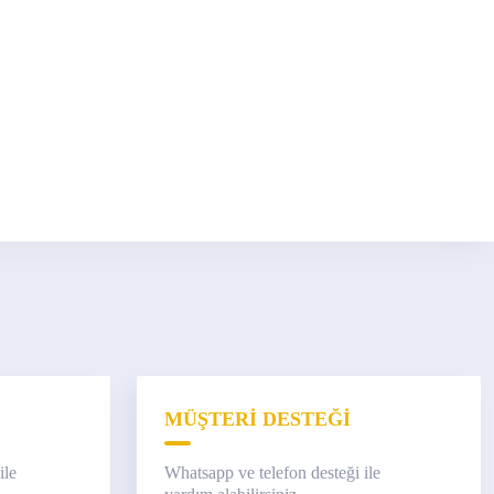
MÜŞTERİ DESTEĞİ
ile
Whatsapp ve telefon desteği ile