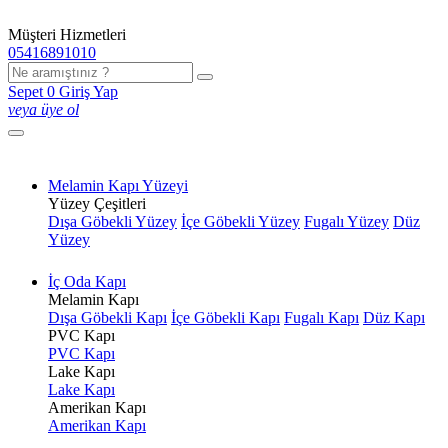
Müşteri Hizmetleri
05416891010
Sepet
0
Giriş Yap
veya üye ol
Melamin Kapı Yüzeyi
Yüzey Çeşitleri
Dışa Göbekli Yüzey
İçe Göbekli Yüzey
Fugalı Yüzey
Düz
Yüzey
İç Oda Kapı
Melamin Kapı
Dışa Göbekli Kapı
İçe Göbekli Kapı
Fugalı Kapı
Düz Kapı
PVC Kapı
PVC Kapı
Lake Kapı
Lake Kapı
Amerikan Kapı
Amerikan Kapı