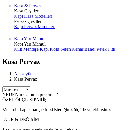
Kasa & Pervaz
Kasa Çeşitleri
Kapı Kasa Modelleri
Pervaz Çeşitleri
Kapı Pervaz Modelleri
Kapı Yarı Mamul
Kapı Yarı Mamul
Kilit
Menteşe
Kapı Kolu
Seren
Kenar Bandı
Petek
Fitil
Kasa Pervaz
Anasayfa
Kasa Pervaz
NEDEN melaminkapi.com.tr?
ÖZEL ÖLÇÜ SİPARİŞ
Melamin kapı siparişlerinizi istediğiniz ölçüde verebilirsiniz.
İADE & DEĞİŞİM
15 gün içerisinde iade ve değişim imkanı.