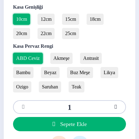
Kasa Genişliği
10cm
12cm
15cm
18cm
20cm
22cm
25cm
Kasa Pervaz Rengi
ABD Ceviz
Akmeşe
Antrasit
Bambu
Beyaz
Buz Meşe
Likya
Ozigo
Saruhan
Teak
Sepete Ekle