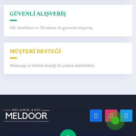
GÜVENLİ ALIŞVERİŞ
SSL Sertifikası ve 3D ödeme ile güvenilir alışveriş.
MÜŞTERİ DESTEĞİ
Whatsapp ve telefon desteği ile yardım alabilirsiniz.