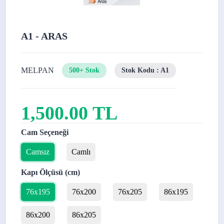
A1 - ARAS
MELPAN
500+ Stok
Stok Kodu : A1
1,500.00 TL
Cam Seçeneği
Camsız
Camlı
Kapı Ölçüsü (cm)
76x195
76x200
76x205
86x195
86x200
86x205